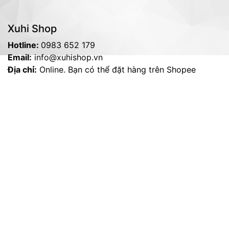
Xuhi Shop
Hotline:
0983 652 179
Email:
info@xuhishop.vn
Địa chỉ:
Online. Bạn có thể đặt hàng trên Shopee
hoặc trên website
Liên kết nhanh
Mô hình Naruto
Mô hình Dragon ball
Mô hình Avenger
Mô hình Pokémon
Mô hình khác
Mạng xã hội
Copyright: 2020 -
xuhishop.vn