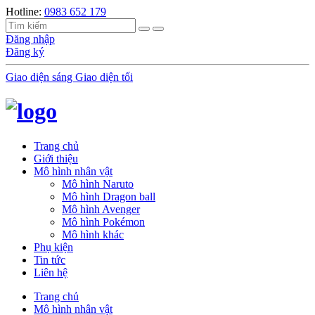
Hotline:
0983 652 179
Đăng nhập
Đăng ký
Giao diện sáng
Giao diện tối
Trang chủ
Giới thiệu
Mô hình nhân vật
Mô hình Naruto
Mô hình Dragon ball
Mô hình Avenger
Mô hình Pokémon
Mô hình khác
Phụ kiện
Tin tức
Liên hệ
Trang chủ
Mô hình nhân vật