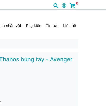
0
ình nhân vật
Phụ kiện
Tin tức
Liên hệ
 Thanos búng tay - Avenger
cm