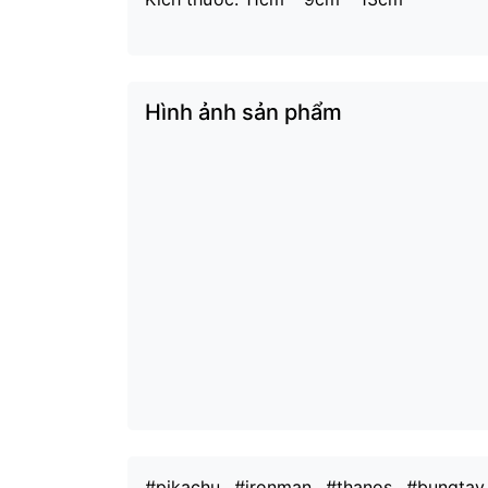
Hình ảnh sản phẩm
#pikachu
#ironman
#thanos
#bungtay