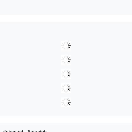
#nhanvat
#mohinh