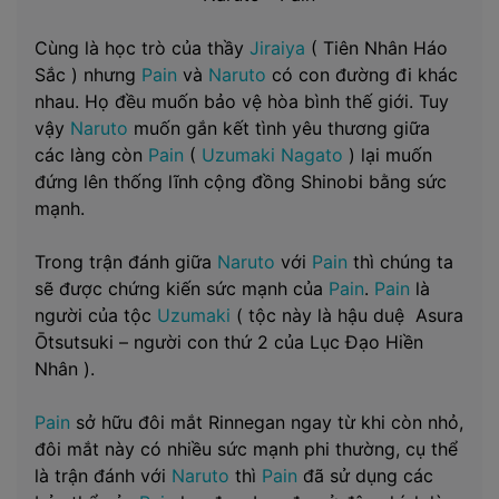
Cùng là học trò của thầy
Jiraiya
( Tiên Nhân Háo
Sắc ) nhưng
Pain
và
Naruto
có con đường đi khác
nhau. Họ đều muốn bảo vệ hòa bình thế giới. Tuy
vậy
Naruto
muốn gắn kết tình yêu thương giữa
các làng còn
Pain
(
Uzumaki Nagato
) lại muốn
đứng lên thống lĩnh cộng đồng Shinobi bằng sức
mạnh.
Trong trận đánh giữa
Naruto
với
Pain
thì chúng ta
sẽ được chứng kiến sức mạnh của
Pain
.
Pain
là
người của tộc
Uzumaki
( tộc này là hậu duệ Asura
Ōtsutsuki – người con thứ 2 của Lục Đạo Hiền
Nhân ).
Pain
sở hữu đôi mắt Rinnegan ngay từ khi còn nhỏ,
đôi mắt này có nhiều sức mạnh phi thường, cụ thể
là trận đánh với
Naruto
thì
Pain
đã sử dụng các