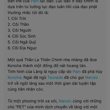
bản thể của
Pain
lục đạo. Lục đạo ở đây chính là
dựa trên tư tưởng lục đạo luân hồi của đạo phật
thường nhắc tới đó là:
1. Cõi Trời
2. Cõi Thần
3. Cõi Người
4. Cõi Súc Sinh
5. Cõi Ngã Quỷ
6. Cõi Địa Ngục
Một quả Thần La Thiên Chinh nhẹ nhàng đã đưa
Konoha thành một đống đổ nát hoang tàn.
Tình hình của Làng lá nguy cấp do
Pain
đã phá hủy
Konoha
. Ngài đệ ngũ
Tsunade
đã cho gọi
Naruto
trở về ngôi làng sau một thời gian dài luyện tập
cùng tiên nhân cóc.
Từ một phương trời xa xôi,
Naruto
cùng với những
chú "PET" của mình dịch chuyển về làng với một