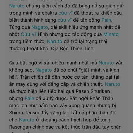
Naruto
chứng kiến cảnh đó đã bùng nổ sự giận giữ
trong mình và chakra
cửu vĩ
đã thoát ra khiến cậu
biến thành hình dạng
cửu vĩ
để tấn công
Pain
.
Túng quá
Nagato
, xài skill hiệu ứng mạnh nhất để
nhốt
Cửu Vĩ
Hình nhưng do tác động của
Minato
trong tiềm thức,
Naruto
đã trở lại trạng thái
thường thoát khỏi Địa Bộc Thiên Tinh.
Quá bất ngờ vì xài chiêu mạnh nhất mà
Naruto
vẫn
không sao,
Nagato
đã có chút "giật mình và kinh
hãi". Trận chiến đã đến nước cờ tàn, thắng bại tại
ăn may cùng với đẳng cấp và chiến thuật.
Naruto
đã thực hiện liên tiếp hai quả Rasen Shuriken
nhưng
Pain
đã xử lý được. Bất ngời Phân Thân
mọc lên như nấm bao vây xung quanh nhưng bị
Shinra Tensei đẩy văng lại. Tất cả phân thân đỡ
cho
Naruto
ở khoảng cách thích hợp để tung
Rasengan chính xác và kết thúc trận đấu tay chân