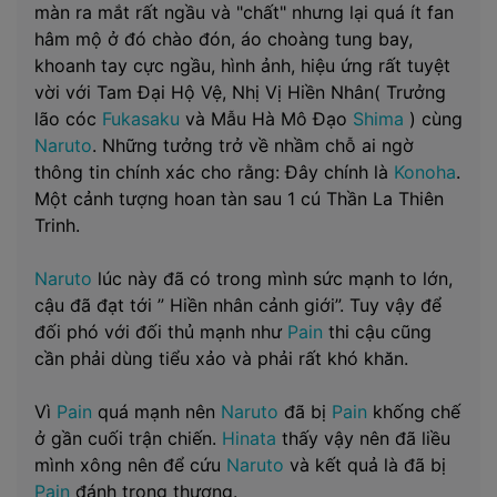
màn ra mắt rất ngầu và "chất" nhưng lại quá ít fan
hâm mộ ở đó chào đón, áo choàng tung bay,
khoanh tay cực ngầu, hình ảnh, hiệu ứng rất tuyệt
vời với Tam Đại Hộ Vệ, Nhị Vị Hiền Nhân( Trưởng
lão cóc
Fukasaku
và Mẫu Hà Mô Đạo
Shima
) cùng
Naruto
. Những tưởng trở về nhầm chỗ ai ngờ
thông tin chính xác cho rằng: Đây chính là
Konoha
.
Một cảnh tượng hoan tàn sau 1 cú Thần La Thiên
Trinh.
Naruto
lúc này đã có trong mình sức mạnh to lớn,
cậu đã đạt tới ” Hiền nhân cảnh giới”. Tuy vậy để
đối phó với đối thủ mạnh như
Pain
thi cậu cũng
cần phải dùng tiểu xảo và phải rất khó khăn.
Vì
Pain
quá mạnh nên
Naruto
đã bị
Pain
khống chế
ở gần cuối trận chiến.
Hinata
thấy vậy nên đã liều
mình xông nên để cứu
Naruto
và kết quả là đã bị
Pain
đánh trọng thương.