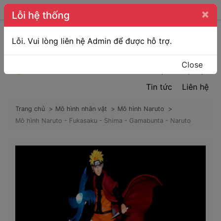
Hotline:
0983 652 179
×
Lỗi hệ thống
Lỗi. Vui lòng liên hệ Admin để được hỗ trợ.
Trang chủ
Giới thiệu
Close
Mô hình nhân vật
Phụ kiện
Tin tức
Liên hệ
Trang chủ
Mô hình nhân vật
Mô hình Naruto
Mô hình Naruto - Fukasaku - Shima - Gamabunta - Naruto