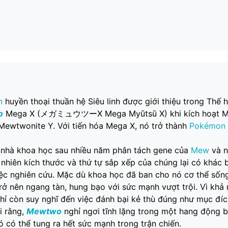
n
huyền thoại thuần hệ Siêu linh được giới thiệu trong Thế hệ
o
Mega X (メガミュウツーX Mega Myūtsū X) khi kích hoạt M
wtwonite Y. Với tiến hóa Mega X, nó trở thành
Pokémon
 nhà khoa học sau nhiều năm phân tách gene của
Mew
và n
y nhiên kích thước và thứ tự sắp xếp của chúng lại có khác b
 việc nghiên cứu. Mặc dù khoa học đã ban cho nó cơ thể sốn
rở nên ngang tàn, hung bạo với sức mạnh vượt trội. Vì khả
hỉ còn suy nghĩ đến việc đánh bại kẻ thù đúng như mục đíc
i rằng,
Mewtwo
nghỉ ngơi tĩnh lặng trong một hang động b
 có thể tung ra hết sức mạnh trong trận chiến.