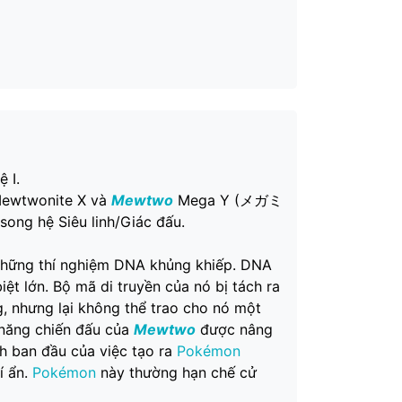
 I.
ewtwonite X và
Mewtwo
Mega Y (メガミ
song hệ Siêu linh/Giác đấu.
hững thí nghiệm DNA khủng khiếp. DNA
iệt lớn. Bộ mã di truyền của nó bị tách ra
g, nhưng lại không thể trao cho nó một
 năng chiến đấu của
Mewtwo
được nâng
h ban đầu của việc tạo ra
Pokémon
í ẩn.
Pokémon
này thường hạn chế cử