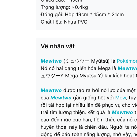
Trọng lượng: ~0.4kg
Đóng gói: Hộp 19cm * 15cm * 21cm
Chất liệu: Nhựa PVC
Về nhân vật
Mewtwo
(ミュウツー Myūtsū) là
Pokémo
Nó có hai dạng tiến hóa Mega là
Mewtw
ュウツーY Mega Myūtsū Y) khi kích hoạt Me
Mewtwo
được tạo ra bởi nỗ lực của một
của
Mewtwo
gần giống hệt với
Mew
, tu
rồi tái hợp lại nhiều lần để phục vụ cho
trái tim lương thiện. Kết quả là
Mewtwo
t
cao đến mức cực hạn, tiềm thức của nó c
huyền thoại này là chiến đấu. Người ta nó
động để bảo toàn năng lượng, nhờ vậy, nó