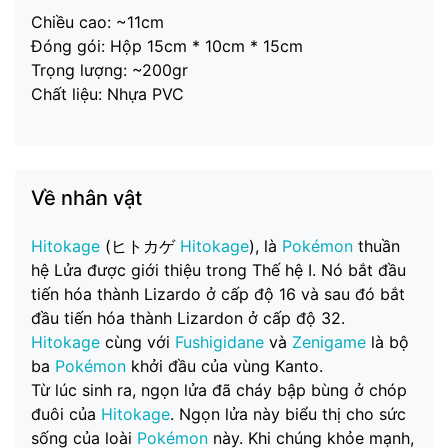
Chiều cao: ~11cm
Đóng gói: Hộp 15cm * 10cm * 15cm
Trọng lượng: ~200gr
Chất liệu: Nhựa PVC
Về nhân vật
Hitokage
(ヒトカゲ
Hitokage
), là
Pokémon
thuần
hệ Lửa được giới thiệu trong Thế hệ I. Nó bắt đầu
tiến hóa thành Lizardo ở cấp độ 16 và sau đó bắt
đầu tiến hóa thành Lizardon ở cấp độ 32.
Hitokage
cùng với
Fushigidane
và
Zenigame
là bộ
ba
Pokémon
khởi đầu của vùng Kanto.
Từ lúc sinh ra, ngọn lửa đã cháy bập bùng ở chóp
đuôi của
Hitokage
. Ngọn lửa này biểu thị cho sức
sống của loài
Pokémon
này. Khi chúng khỏe mạnh,